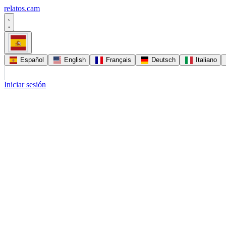
relatos
.
cam
Español
English
Français
Deutsch
Italiano
Iniciar sesión