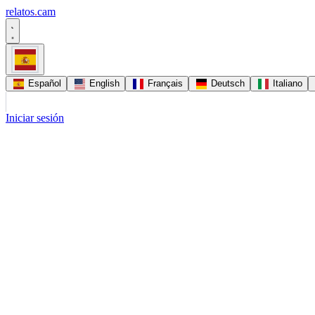
relatos
.
cam
Español
English
Français
Deutsch
Italiano
Iniciar sesión