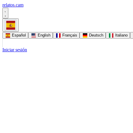
relatos
.
cam
Español
English
Français
Deutsch
Italiano
Iniciar sesión