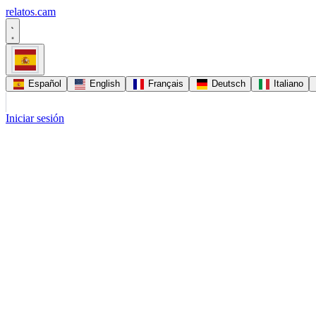
relatos
.
cam
Español
English
Français
Deutsch
Italiano
Iniciar sesión