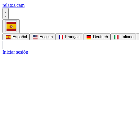
relatos
.
cam
Español
English
Français
Deutsch
Italiano
Iniciar sesión