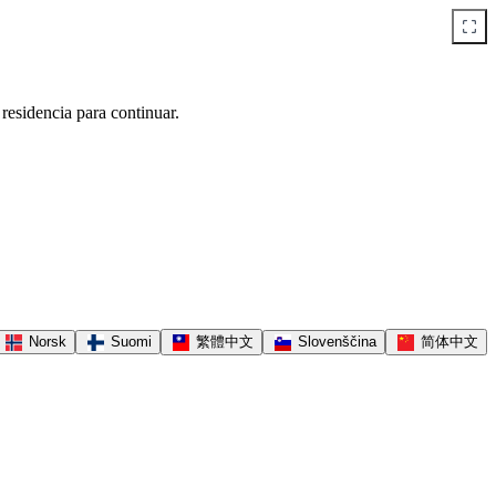
 residencia para continuar.
Norsk
Suomi
繁體中文
Slovenščina
简体中文