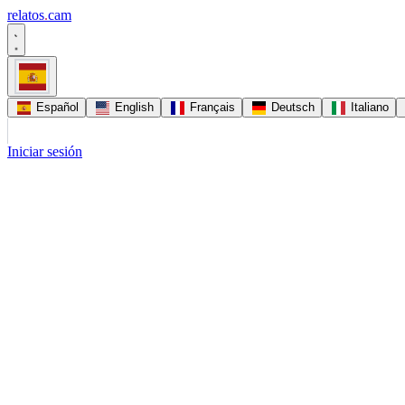
relatos
.
cam
Español
English
Français
Deutsch
Italiano
Iniciar sesión